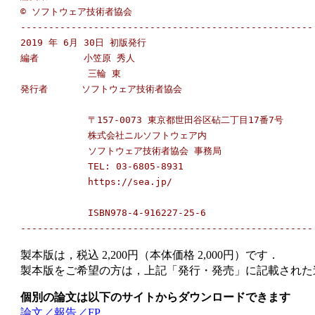
© ソフトウェア技術者協会

----------------------------------------------------

2019 年 6月 30日 初版発行

編者        小笠原 秀人

            三輪 東

発行者      ソフトウェア技術者協会

            〒157-0073 東京都世田谷区砧二丁目17番7号

            株式会社ニルソフトウェア内

            ソフトウェア技術者協会 事務局

            TEL: 03-6805-8931

            https://sea.jp/

            ISBN978-4-916227-25-6

製本版は，税込 2,200円（本体価格 2,000円）です．
製本版をご希望の方は，上記「発行・発売」に記載された
個別の論文は以下のサイトからダウンロードできます
論文／報告／FP